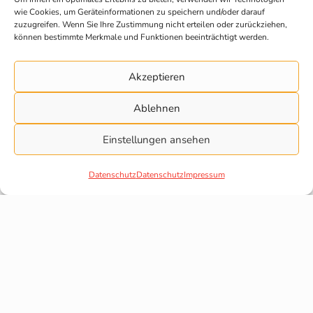
wie Cookies, um Geräteinformationen zu speichern und/oder darauf
zuzugreifen. Wenn Sie Ihre Zustimmung nicht erteilen oder zurückziehen,
können bestimmte Merkmale und Funktionen beeinträchtigt werden.
Akzeptieren
Ablehnen
Einstellungen ansehen
On Top: Chance auf einen
Hauptgewinn!
Datenschutz
Datenschutz
Impressum
Wir vergeben zwei Hauptpreise für die
besten Pinnwände in den zwei
Altersgruppen: