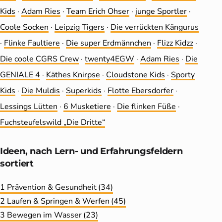
Kids
·
Adam Ries
·
Team Erich Ohser
·
junge Sportler
·
Coole Socken
·
Leip­zig Tigers
·
Die ver­rückten Kängurus
·
Flinke Faultiere
·
Die super Erdmännchen
·
Flizz Kidzz
·
Die coole CGRS Crew
·
twenty4EGW
·
Adam Ries
·
Die
GENIALE 4
·
Käthes Knirpse
·
Cloudstone Kids
·
Sporty
Kids
·
Die Muldis
·
Superkids
·
Flotte Ebersdorfer
·
Lessings Lütten
·
6 Musketiere
·
Die flinken Füße
·
Fuchsteufelswild „Die Dritte“
Ideen, nach Lern- und Erfahrungs­feldern
sortiert
1 Prävention & Gesundheit
(34)
2 Laufen & Springen & Werfen
(45)
3 Bewegen im Wasser
(23)