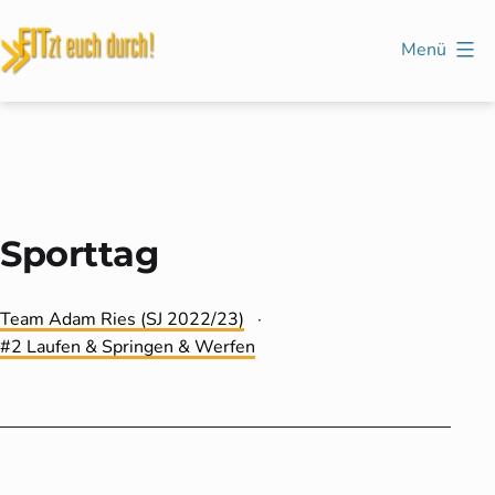
Zum
Inhalt
Menü
springen
FITzt
euch
durch!
Sporttag
Kategorisiert
Team Adam Ries (SJ 2022/23)
als
Verschlagwortet
2 Laufen & Springen & Werfen
mit