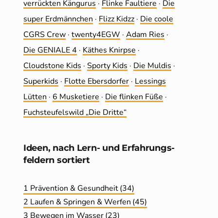
ver­rückten Kängurus
·
Flinke Faultiere
·
Die
super Erdmännchen
·
Flizz Kidzz
·
Die coole
CGRS Crew
·
twenty4EGW
·
Adam Ries
·
Die GENIALE 4
·
Käthes Knirpse
·
Cloudstone Kids
·
Sporty Kids
·
Die Muldis
·
Superkids
·
Flotte Ebersdorfer
·
Lessings
Lütten
·
6 Musketiere
·
Die flinken Füße
·
Fuchsteufelswild „Die Dritte“
Ideen, nach Lern- und Erfahrungs­
feldern sortiert
1 Prävention & Gesundheit
(34)
2 Laufen & Springen & Werfen
(45)
3 Bewegen im Wasser
(23)