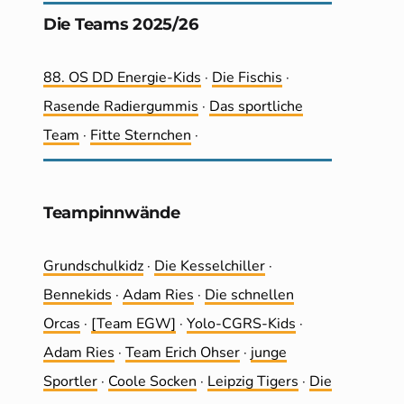
Die Teams 2025/26
88. OS DD Energie-Kids
·
Die Fischis
·
Rasende Radiergummis
·
Das sportliche
Team
·
Fitte Sternchen
·
Teampinnwände
Grundschulkidz
·
Die Kesselchiller
·
Bennekids
·
Adam Ries
·
Die schnellen
Orcas
·
[Team EGW]
·
Yolo-CGRS-Kids
·
Adam Ries
·
Team Erich Ohser
·
junge
Sportler
·
Coole Socken
·
Leip­zig Tigers
·
Die