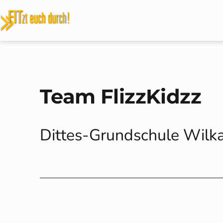
Zum
Inhalt
FITzt
springen
euch
durch!
Team FlizzKidzz
Dittes-Grundschule Wilk