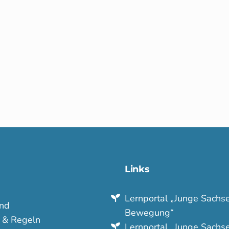
Links
Lern­portal „Junge Sachse
nd
Bewegung“
e & Regeln
Lern­portal „Junge Sachse