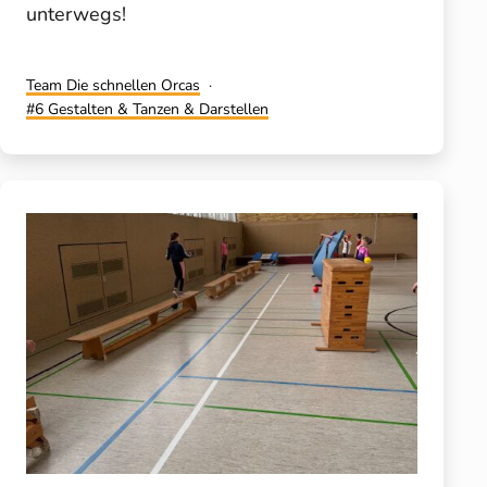
unterwegs!
Kategorisiert
Team Die schnellen Orcas
als
Verschlagwortet
6 Gestalten & Tanzen & Darstellen
mit