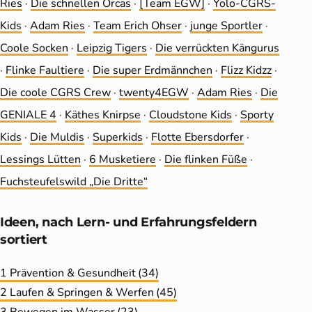
Ries
·
Die schnellen Orcas
·
[Team EGW]
·
Yolo-CGRS-
Kids
·
Adam Ries
·
Team Erich Ohser
·
junge Sportler
·
Coole Socken
·
Leip­zig Tigers
·
Die ver­rückten Kängurus
·
Flinke Faultiere
·
Die super Erdmännchen
·
Flizz Kidzz
·
Die coole CGRS Crew
·
twenty4EGW
·
Adam Ries
·
Die
GENIALE 4
·
Käthes Knirpse
·
Cloudstone Kids
·
Sporty
Kids
·
Die Muldis
·
Superkids
·
Flotte Ebersdorfer
·
Lessings Lütten
·
6 Musketiere
·
Die flinken Füße
·
Fuchsteufelswild „Die Dritte“
Ideen, nach Lern- und Erfahrungs­feldern
sortiert
1 Prävention & Gesundheit
(34)
2 Laufen & Springen & Werfen
(45)