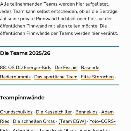
Alle teilnehmenden Teams werden hier aufgelistet.
Jedes Team kann selbst entscheiden, ob es die Beiträge
auf seine private Pinnwand hochlädt oder hier auf der
öffentlichen Pinnwand mit allen teilen möchte. Die
öffentlichen Pinnwände der Teams werden hier verlinkt.
Die Teams 2025/26
88. OS DD Energie-Kids
·
Die Fischis
·
Rasende
Radiergummis
·
Das sportliche Team
·
Fitte Sternchen
·
Teampinnwände
Grundschulkidz
·
Die Kesselchiller
·
Bennekids
·
Adam
Ries
·
Die schnellen Orcas
·
[Team EGW]
·
Yolo-CGRS-
Kids
·
Adam Ries
·
Team Erich Ohser
·
junge Sportler
·