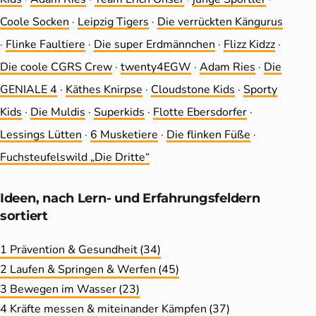
Coole Socken
·
Leip­zig Tigers
·
Die ver­rückten Kängurus
·
Flinke Faultiere
·
Die super Erdmännchen
·
Flizz Kidzz
·
Die coole CGRS Crew
·
twenty4EGW
·
Adam Ries
·
Die
GENIALE 4
·
Käthes Knirpse
·
Cloudstone Kids
·
Sporty
Kids
·
Die Muldis
·
Superkids
·
Flotte Ebersdorfer
·
Lessings Lütten
·
6 Musketiere
·
Die flinken Füße
·
Fuchsteufelswild „Die Dritte“
Ideen, nach Lern- und Erfahrungs­feldern
sortiert
1 Prävention & Gesundheit
(34)
2 Laufen & Springen & Werfen
(45)
3 Bewegen im Wasser
(23)
4 Kräfte messen & miteinander Kämpfen
(37)