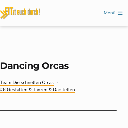
Zum
Inhalt
Menü
springen
FITzt
euch
durch!
Dancing Orcas
Kategorisiert
Team Die schnellen Orcas
als
Verschlagwortet
6 Gestalten & Tanzen & Darstellen
mit