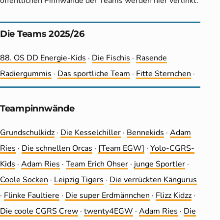
öffentlichen Pinnwände der Teams werden hier verlinkt.
Die Teams 2025/26
88. OS DD Energie-Kids
·
Die Fischis
·
Rasende
Radiergummis
·
Das sportliche Team
·
Fitte Sternchen
·
Teampinnwände
Grundschulkidz
·
Die Kesselchiller
·
Bennekids
·
Adam
Ries
·
Die schnellen Orcas
·
[Team EGW]
·
Yolo-CGRS-
Kids
·
Adam Ries
·
Team Erich Ohser
·
junge Sportler
·
Coole Socken
·
Leip­zig Tigers
·
Die ver­rückten Kängurus
·
Flinke Faultiere
·
Die super Erdmännchen
·
Flizz Kidzz
·
Die coole CGRS Crew
·
twenty4EGW
·
Adam Ries
·
Die