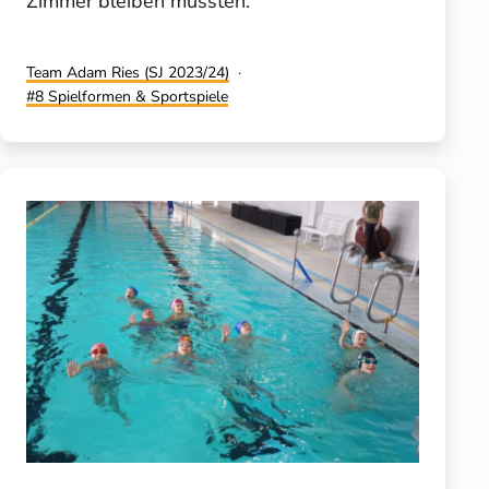
Zimmer bleiben müssten.
Kategorisiert
Team Adam Ries (SJ 2023/24)
als
Verschlagwortet
8 Spielformen & Sportspiele
mit