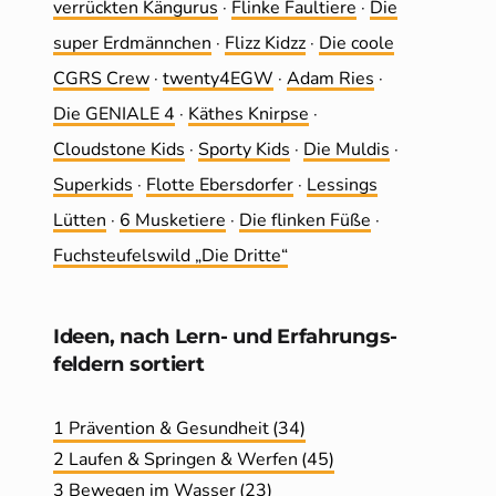
ver­rückten Kängurus
·
Flinke Faultiere
·
Die
super Erdmännchen
·
Flizz Kidzz
·
Die coole
CGRS Crew
·
twenty4EGW
·
Adam Ries
·
Die GENIALE 4
·
Käthes Knirpse
·
Cloudstone Kids
·
Sporty Kids
·
Die Muldis
·
Superkids
·
Flotte Ebersdorfer
·
Lessings
Lütten
·
6 Musketiere
·
Die flinken Füße
·
Fuchsteufelswild „Die Dritte“
Ideen, nach Lern- und Erfahrungs­
feldern sortiert
1 Prävention & Gesundheit
(34)
2 Laufen & Springen & Werfen
(45)
3 Bewegen im Wasser
(23)