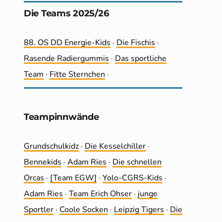
Die Teams 2025/26
88. OS DD Energie-Kids
·
Die Fischis
·
Rasende Radiergummis
·
Das sportliche
Team
·
Fitte Sternchen
·
Teampinnwände
Grundschulkidz
·
Die Kesselchiller
·
Bennekids
·
Adam Ries
·
Die schnellen
Orcas
·
[Team EGW]
·
Yolo-CGRS-Kids
·
Adam Ries
·
Team Erich Ohser
·
junge
Sportler
·
Coole Socken
·
Leip­zig Tigers
·
Die