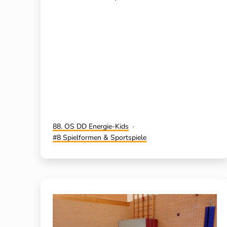
Kategorisiert
88. OS DD Energie-Kids
als
Verschlagwortet
8 Spielformen & Sportspiele
mit