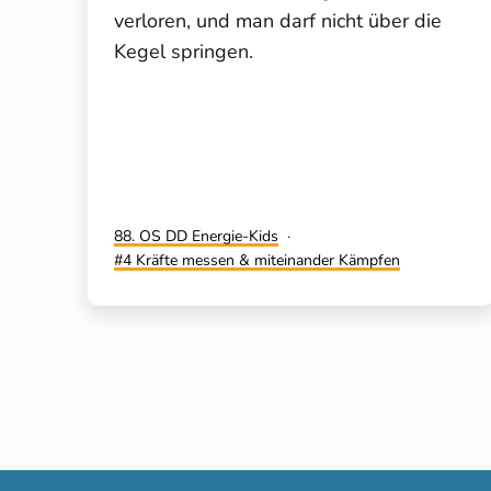
verloren, und man darf nicht über die
Kegel springen.
Kategorisiert
88. OS DD Energie-Kids
als
Verschlagwortet
4 Kräfte messen & miteinander Kämpfen
mit