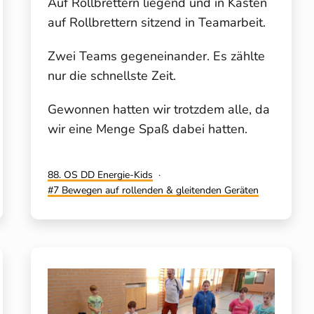
Auf Rollbrettern liegend und in Kästen
auf Rollbrettern sitzend in Teamarbeit.
Zwei Teams gegeneinander. Es zählte
nur die schnellste Zeit.
Gewonnen hatten wir trotzdem alle, da
wir eine Menge Spaß dabei hatten.
Kategorisiert
88. OS DD Energie-Kids
als
Verschlagwortet
7 Bewegen auf rollenden & gleitenden Geräten
mit