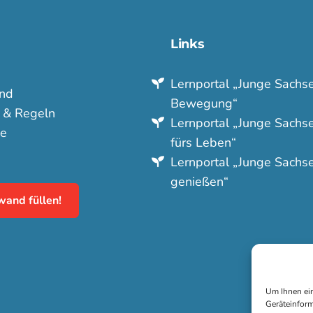
Links
Lern­portal „Junge Sachse
nd
Bewegung“
e & Regeln
Lern­portal „Junge Sachse
e
fürs Leben“
Lern­portal „Junge Sachs
genießen“
wand füllen!
Um Ihnen ein
Geräteinform