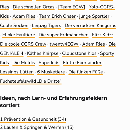
Ries
·
Die schnellen Orcas
·
[Team EGW]
·
Yolo-CGRS-
Kids
·
Adam Ries
·
Team Erich Ohser
·
junge Sportler
·
Coole Socken
·
Leip­zig Tigers
·
Die ver­rückten Kängurus
·
Flinke Faultiere
·
Die super Erdmännchen
·
Flizz Kidzz
·
Die coole CGRS Crew
·
twenty4EGW
·
Adam Ries
·
Die
GENIALE 4
·
Käthes Knirpse
·
Cloudstone Kids
·
Sporty
Kids
·
Die Muldis
·
Superkids
·
Flotte Ebersdorfer
·
Lessings Lütten
·
6 Musketiere
·
Die flinken Füße
·
Fuchsteufelswild „Die Dritte“
Ideen, nach Lern- und Erfahrungs­feldern
sortiert
1 Prävention & Gesundheit
(34)
2 Laufen & Springen & Werfen
(45)