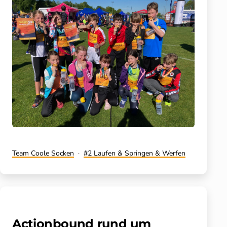
Kategorisiert
Verschlagwortet
Team Coole Socken
2 Laufen & Springen & Werfen
als
mit
Actionbound rund um