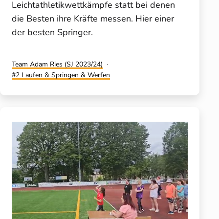
Leichtathletikwettkämpfe statt bei denen
die Besten ihre Kräfte messen. Hier einer
der besten Springer.
Kategorisiert
Team Adam Ries (SJ 2023/24)
als
Verschlagwortet
2 Laufen & Springen & Werfen
mit