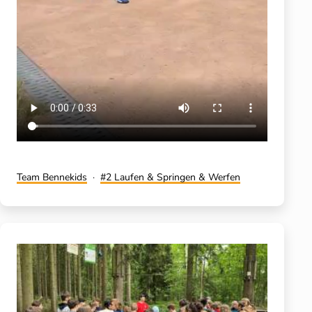
Kategorisiert
Verschlagwortet
Team Bennekids
2 Laufen & Springen & Werfen
als
mit