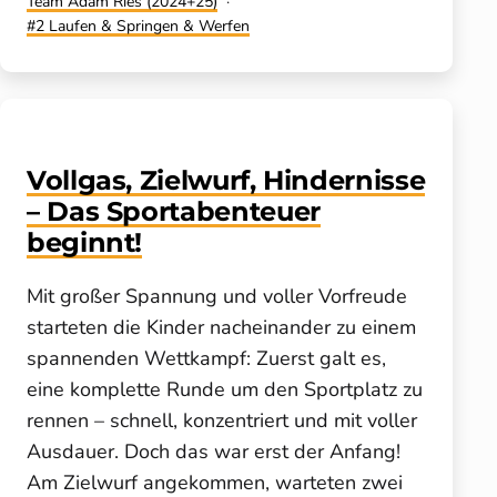
Kategorisiert
Team Adam Ries (2024+25)
als
Verschlagwortet
2 Laufen & Springen & Werfen
mit
Vollgas, Zielwurf, Hinder­nisse
– Das Sport­aben­teuer
beginnt!
Mit großer Spannung und voller Vorfreude
starteten die Kinder nacheinander zu einem
spannenden Wettkampf: Zuerst galt es,
eine komplette Runde um den Sportplatz zu
rennen – schnell, konzentriert und mit voller
Ausdauer. Doch das war erst der Anfang!
Am Zielwurf angekommen, warteten zwei