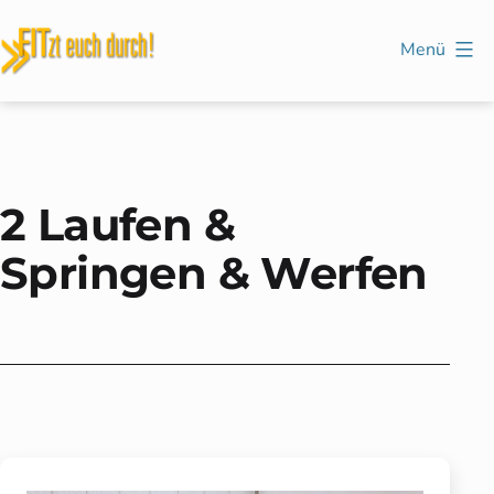
Zum
Inhalt
Menü
springen
FITzt
euch
durch!
2 Laufen &
Springen & Werfen