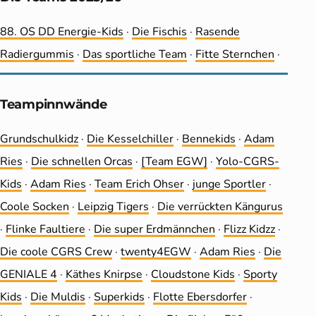
88. OS DD Energie-Kids
·
Die Fischis
·
Rasende
Radiergummis
·
Das sportliche Team
·
Fitte Sternchen
·
Teampinnwände
Grundschulkidz
·
Die Kesselchiller
·
Bennekids
·
Adam
Ries
·
Die schnellen Orcas
·
[Team EGW]
·
Yolo-CGRS-
Kids
·
Adam Ries
·
Team Erich Ohser
·
junge Sportler
·
Coole Socken
·
Leip­zig Tigers
·
Die ver­rückten Kängurus
·
Flinke Faultiere
·
Die super Erdmännchen
·
Flizz Kidzz
·
Die coole CGRS Crew
·
twenty4EGW
·
Adam Ries
·
Die
GENIALE 4
·
Käthes Knirpse
·
Cloudstone Kids
·
Sporty
Kids
·
Die Muldis
·
Superkids
·
Flotte Ebersdorfer
·