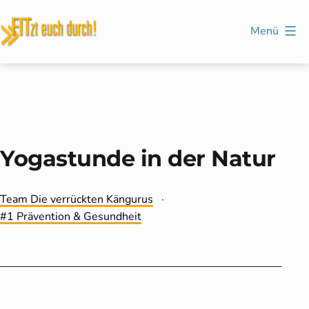
Zum
Inhalt
Menü
springen
FITzt
euch
durch!
Yogastunde in der Natur
Kategorisiert
Team Die verrückten Kängurus
als
Verschlagwortet
1 Prävention & Gesundheit
mit