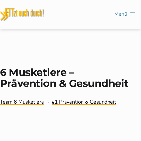
Zum
Inhalt
Menü
springen
FITzt
euch
durch!
6 Musketiere –
Prävention & Gesundheit
Kategorisiert
Verschlagwortet
Team 6 Musketiere
1 Prävention & Gesundheit
als
mit