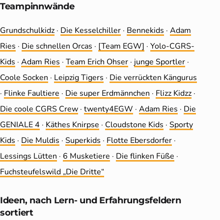
Teampinnwände
Grundschulkidz
·
Die Kesselchiller
·
Bennekids
·
Adam
Ries
·
Die schnellen Orcas
·
[Team EGW]
·
Yolo-CGRS-
Kids
·
Adam Ries
·
Team Erich Ohser
·
junge Sportler
·
Coole Socken
·
Leip­zig Tigers
·
Die ver­rückten Kängurus
·
Flinke Faultiere
·
Die super Erdmännchen
·
Flizz Kidzz
·
Die coole CGRS Crew
·
twenty4EGW
·
Adam Ries
·
Die
GENIALE 4
·
Käthes Knirpse
·
Cloudstone Kids
·
Sporty
Kids
·
Die Muldis
·
Superkids
·
Flotte Ebersdorfer
·
Lessings Lütten
·
6 Musketiere
·
Die flinken Füße
·
Fuchsteufelswild „Die Dritte“
Ideen, nach Lern- und Erfahrungs­feldern
sortiert