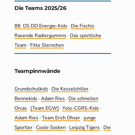
Die Teams 2025/26
88. OS DD Energie-Kids
·
Die Fischis
·
Rasende Radiergummis
·
Das sportliche
Team
·
Fitte Sternchen
·
Teampinnwände
Grundschulkidz
·
Die Kesselchiller
·
Bennekids
·
Adam Ries
·
Die schnellen
Orcas
·
[Team EGW]
·
Yolo-CGRS-Kids
·
Adam Ries
·
Team Erich Ohser
·
junge
Sportler
·
Coole Socken
·
Leip­zig Tigers
·
Die