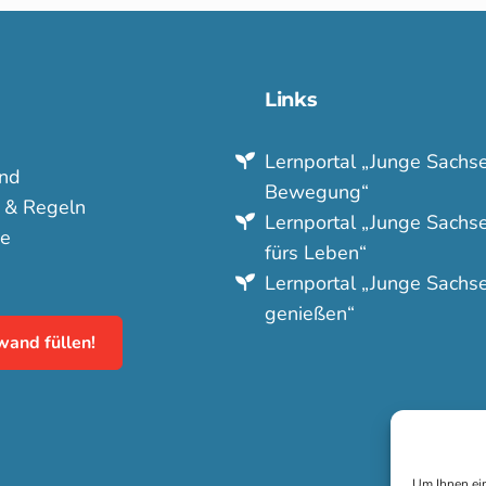
Links
Lern­portal „Junge Sachse
nd
Bewegung“
e & Regeln
Lern­portal „Junge Sachse
e
fürs Leben“
Lern­portal „Junge Sachs
genießen“
wand füllen!
Um Ihnen ein