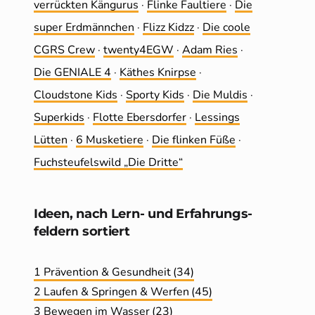
ver­rückten Kängurus
·
Flinke Faultiere
·
Die
super Erdmännchen
·
Flizz Kidzz
·
Die coole
CGRS Crew
·
twenty4EGW
·
Adam Ries
·
Die GENIALE 4
·
Käthes Knirpse
·
Cloudstone Kids
·
Sporty Kids
·
Die Muldis
·
Superkids
·
Flotte Ebersdorfer
·
Lessings
Lütten
·
6 Musketiere
·
Die flinken Füße
·
Fuchsteufelswild „Die Dritte“
Ideen, nach Lern- und Erfahrungs­
feldern sortiert
1 Prävention & Gesundheit
(34)
2 Laufen & Springen & Werfen
(45)
3 Bewegen im Wasser
(23)