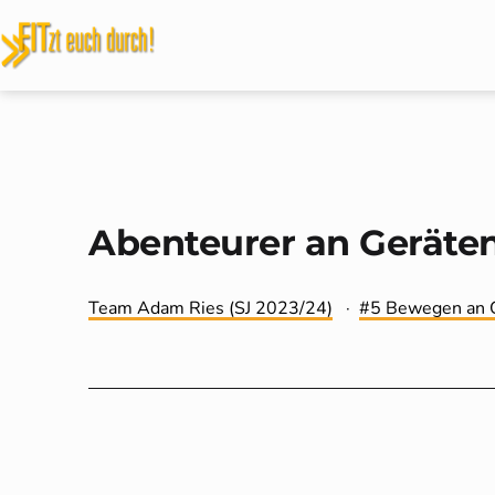
Zum
Inhalt
FITzt
springen
euch
durch!
Abenteurer an Geräte
Kategorisiert
Verschlagwortet
Team Adam Ries (SJ 2023/24)
5 Bewegen an 
als
mit