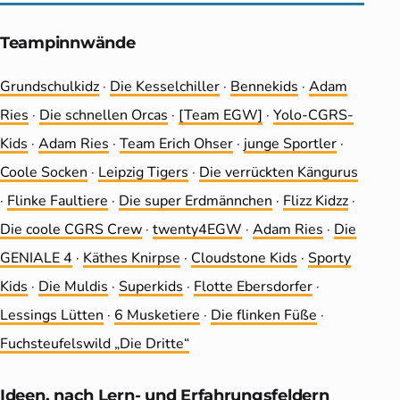
Teampinnwände
Grundschulkidz
·
Die Kesselchiller
·
Bennekids
·
Adam
Ries
·
Die schnellen Orcas
·
[Team EGW]
·
Yolo-CGRS-
Kids
·
Adam Ries
·
Team Erich Ohser
·
junge Sportler
·
Coole Socken
·
Leip­zig Tigers
·
Die ver­rückten Kängurus
·
Flinke Faultiere
·
Die super Erdmännchen
·
Flizz Kidzz
·
Die coole CGRS Crew
·
twenty4EGW
·
Adam Ries
·
Die
GENIALE 4
·
Käthes Knirpse
·
Cloudstone Kids
·
Sporty
Kids
·
Die Muldis
·
Superkids
·
Flotte Ebersdorfer
·
Lessings Lütten
·
6 Musketiere
·
Die flinken Füße
·
Fuchsteufelswild „Die Dritte“
Ideen, nach Lern- und Erfahrungs­feldern