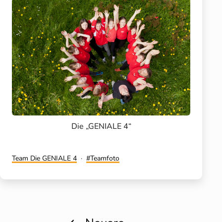
Die „GENIALE 4“
Kategorisiert
Verschlagwortet
Team Die GENIALE 4
Teamfoto
als
mit