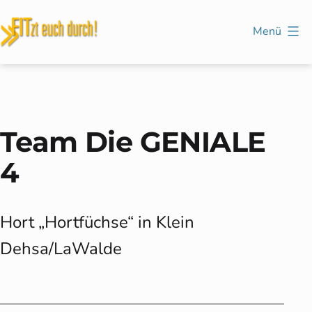
Zum
Inhalt
Menü
springen
FITzt
euch
durch!
Team Die GENIALE
4
Hort „Hortfüchse“ in Klein
Dehsa/LaWalde