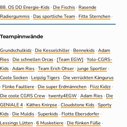
88. OS DD Energie-Kids
·
Die Fischis
·
Rasende
Radiergummis
·
Das sportliche Team
·
Fitte Sternchen
·
Teampinnwände
Grundschulkidz
·
Die Kesselchiller
·
Bennekids
·
Adam
Ries
·
Die schnellen Orcas
·
[Team EGW]
·
Yolo-CGRS-
Kids
·
Adam Ries
·
Team Erich Ohser
·
junge Sportler
·
Coole Socken
·
Leip­zig Tigers
·
Die ver­rückten Kängurus
·
Flinke Faultiere
·
Die super Erdmännchen
·
Flizz Kidzz
·
Die coole CGRS Crew
·
twenty4EGW
·
Adam Ries
·
Die
GENIALE 4
·
Käthes Knirpse
·
Cloudstone Kids
·
Sporty
Kids
·
Die Muldis
·
Superkids
·
Flotte Ebersdorfer
·
Lessings Lütten
·
6 Musketiere
·
Die flinken Füße
·