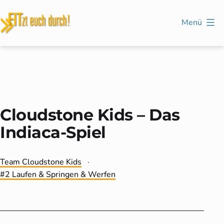
Zum
Inhalt
Menü
springen
FITzt
euch
durch!
Cloudstone Kids – Das
Indiaca-Spiel
Kategorisiert
Team Cloudstone Kids
als
Verschlagwortet
2 Laufen & Springen & Werfen
mit