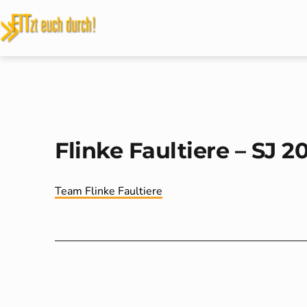
Zum
Inhalt
FITzt
springen
euch
durch!
Flinke Faultiere – SJ 2
Kategorisiert
Team Flinke Faultiere
als