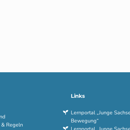
Links
Lern­portal „Junge Sachse
nd
Bewegung“
e & Regeln
Lern­portal „Junge Sachse