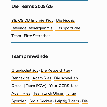
Die Teams 2025/26
88. OS DD Energie-Kids
·
Die Fischis
·
Rasende Radiergummis
·
Das sportliche
Team
·
Fitte Sternchen
·
Teampinnwände
Grundschulkidz
·
Die Kesselchiller
·
Bennekids
·
Adam Ries
·
Die schnellen
Orcas
·
[Team EGW]
·
Yolo-CGRS-Kids
·
Adam Ries
·
Team Erich Ohser
·
junge
Sportler
·
Coole Socken
·
Leip­zig Tigers
·
Die