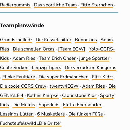
Radiergummis
·
Das sportliche Team
·
Fitte Sternchen
·
Teampinnwände
Grundschulkidz
·
Die Kesselchiller
·
Bennekids
·
Adam
Ries
·
Die schnellen Orcas
·
[Team EGW]
·
Yolo-CGRS-
Kids
·
Adam Ries
·
Team Erich Ohser
·
junge Sportler
·
Coole Socken
·
Leip­zig Tigers
·
Die ver­rückten Kängurus
·
Flinke Faultiere
·
Die super Erdmännchen
·
Flizz Kidzz
·
Die coole CGRS Crew
·
twenty4EGW
·
Adam Ries
·
Die
GENIALE 4
·
Käthes Knirpse
·
Cloudstone Kids
·
Sporty
Kids
·
Die Muldis
·
Superkids
·
Flotte Ebersdorfer
·
Lessings Lütten
·
6 Musketiere
·
Die flinken Füße
·
Fuchsteufelswild „Die Dritte“