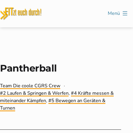
Zum
Inhalt
Menü
springen
FITzt
euch
durch!
Pantherball
Kategorisiert
Team Die coole CGRS Crew
als
Verschlagwortet
2 Laufen & Springen & Werfen
,
4 Kräfte messen &
mit
miteinander Kämpfen
,
5 Bewegen an Geräten &
Turnen