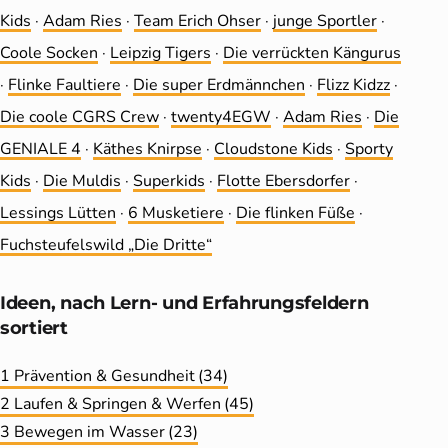
Kids
·
Adam Ries
·
Team Erich Ohser
·
junge Sportler
·
Coole Socken
·
Leip­zig Tigers
·
Die ver­rückten Kängurus
·
Flinke Faultiere
·
Die super Erdmännchen
·
Flizz Kidzz
·
Die coole CGRS Crew
·
twenty4EGW
·
Adam Ries
·
Die
GENIALE 4
·
Käthes Knirpse
·
Cloudstone Kids
·
Sporty
Kids
·
Die Muldis
·
Superkids
·
Flotte Ebersdorfer
·
Lessings Lütten
·
6 Musketiere
·
Die flinken Füße
·
Fuchsteufelswild „Die Dritte“
Ideen, nach Lern- und Erfahrungs­feldern
sortiert
1 Prävention & Gesundheit
(34)
2 Laufen & Springen & Werfen
(45)
3 Bewegen im Wasser
(23)