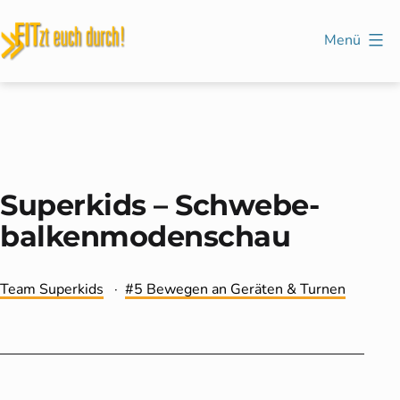
Zum
Inhalt
Menü
springen
FITzt
euch
durch!
Superkids – Schwebe­
balken­moden­schau
Kategorisiert
Verschlagwortet
Team Superkids
5 Bewegen an Geräten & Turnen
als
mit