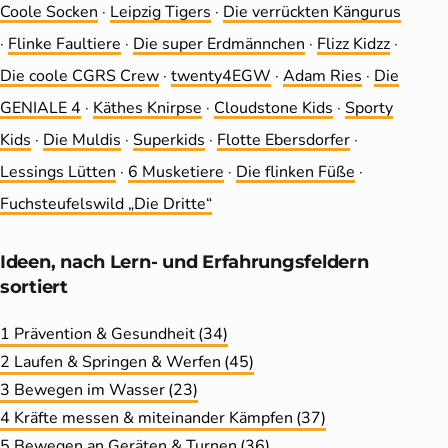
Coole Socken
·
Leip­zig Tigers
·
Die ver­rückten Kängurus
·
Flinke Faultiere
·
Die super Erdmännchen
·
Flizz Kidzz
·
Die coole CGRS Crew
·
twenty4EGW
·
Adam Ries
·
Die
GENIALE 4
·
Käthes Knirpse
·
Cloudstone Kids
·
Sporty
Kids
·
Die Muldis
·
Superkids
·
Flotte Ebersdorfer
·
Lessings Lütten
·
6 Musketiere
·
Die flinken Füße
·
Fuchsteufelswild „Die Dritte“
Ideen, nach Lern- und Erfahrungs­feldern
sortiert
1 Prävention & Gesundheit
(34)
2 Laufen & Springen & Werfen
(45)
3 Bewegen im Wasser
(23)
4 Kräfte messen & miteinander Kämpfen
(37)
5 Bewegen an Geräten & Turnen
(36)