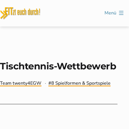
Zum
Inhalt
Menü
springen
FITzt
euch
durch!
Tischtennis-Wettbewerb
Kategorisiert
Verschlagwortet
Team twenty4EGW
8 Spielformen & Sportspiele
als
mit